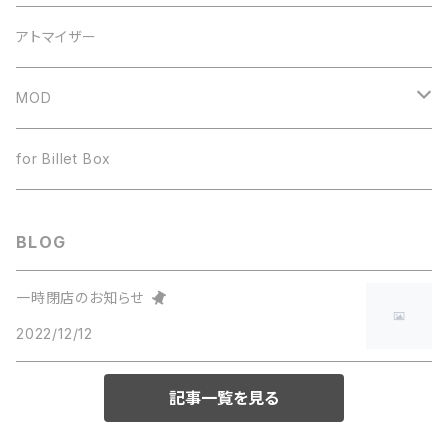
ドリップチップ
JUSTFOG
60ml
アトマイザー
ヒートシンク
ボトル
MOD
ワイヤー
テクニカルMOD
for Billet Box
BLOG
一時閉店のお知らせ
2022/12/12
記事一覧を見る