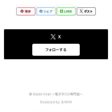
保存
シェア
LINE
ポスト
X
フォローする
© moon river ー電子タバコ専門店ー
Powered by