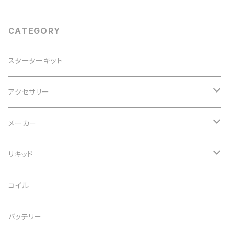
CATEGORY
スターターキット
アクセサリー
ヒートシンク
メーカー
22mm
アトマイザースタンド
Coil Father
リキッド
24mm
コットン
WickNVape
10ml
コイル
25ｍｍ
バッテリー
Efest
30ml
バッテリー