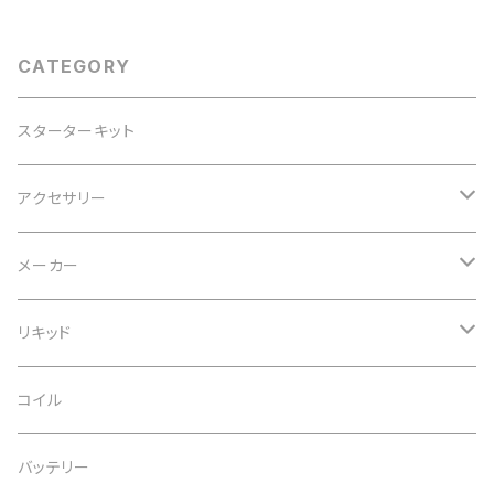
CATEGORY
スターターキット
アクセサリー
ヒートシンク
メーカー
22mm
アトマイザースタンド
Coil Father
リキッド
24mm
コットン
WickNVape
10ml
コイル
25ｍｍ
バッテリー
Efest
30ml
バッテリー