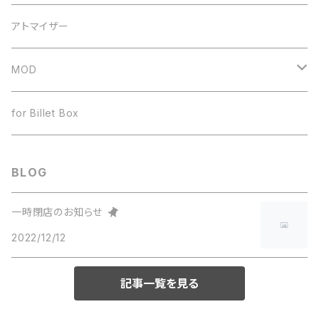
ドリップチップ
JUSTFOG
60ml
アトマイザー
ヒートシンク
ボトル
MOD
ワイヤー
テクニカルMOD
for Billet Box
BLOG
一時閉店のお知らせ
2022/12/12
記事一覧を見る