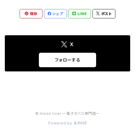
保存
シェア
LINE
ポスト
X
フォローする
© moon river ー電子タバコ専門店ー
Powered by