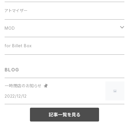
ドリップチップ
JUSTFOG
60ml
アトマイザー
ヒートシンク
ボトル
MOD
ワイヤー
テクニカルMOD
for Billet Box
BLOG
一時閉店のお知らせ
2022/12/12
記事一覧を見る