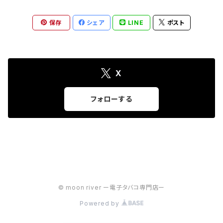
保存
シェア
LINE
ポスト
X
フォローする
© moon river ー電子タバコ専門店ー
Powered by