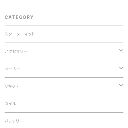
CATEGORY
スターターキット
アクセサリー
ヒートシンク
メーカー
22mm
アトマイザースタンド
Coil Father
リキッド
24mm
コットン
WickNVape
10ml
コイル
25ｍｍ
バッテリー
Efest
30ml
バッテリー