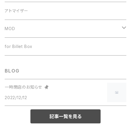
ドリップチップ
JUSTFOG
60ml
アトマイザー
ヒートシンク
ボトル
MOD
ワイヤー
テクニカルMOD
for Billet Box
BLOG
一時閉店のお知らせ
2022/12/12
記事一覧を見る