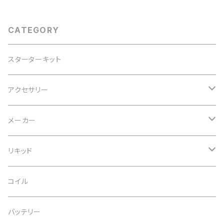
CATEGORY
スターターキット
アクセサリー
ヒートシンク
メーカー
22mm
アトマイザースタンド
Coil Father
リキッド
24mm
コットン
WickNVape
10ml
コイル
25ｍｍ
バッテリー
Efest
30ml
バッテリー