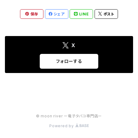
保存
シェア
LINE
ポスト
X
フォローする
© moon river ー電子タバコ専門店ー
Powered by